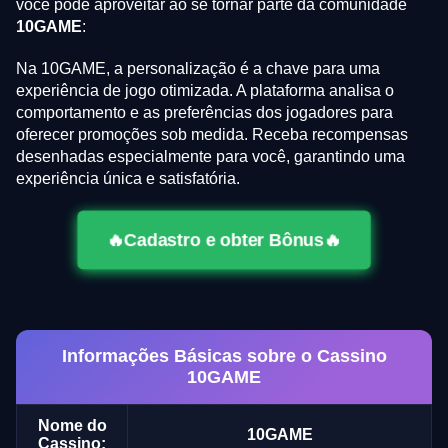
você pode aproveitar ao se tornar parte da comunidade
10GAME
:
Na 10GAME, a personalização é a chave para uma
experiência de jogo otimizada. A plataforma analisa o
comportamento e as preferências dos jogadores para
oferecer promoções sob medida. Receba recompensas
desenhadas especialmente para você, garantindo uma
experiência única e satisfatória.
🔥Cadastro e obter Bônus🔥
Informações Básicas sobre o Cassino
10GAME
Nome do
10GAME
Cassino: