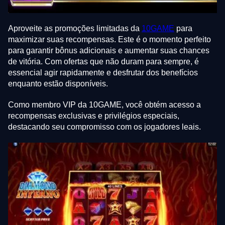
Aproveite as promoções limitadas da
10GAME
para
maximizar suas recompensas. Este é o momento perfeito
para garantir bônus adicionais e aumentar suas chances
de vitória. Com ofertas que não duram para sempre, é
essencial agir rapidamente e desfrutar dos benefícios
enquanto estão disponíveis.
Como membro VIP da 10GAME, você obtém acesso a
recompensas exclusivas e privilégios especiais,
destacando seu compromisso com os jogadores leais.